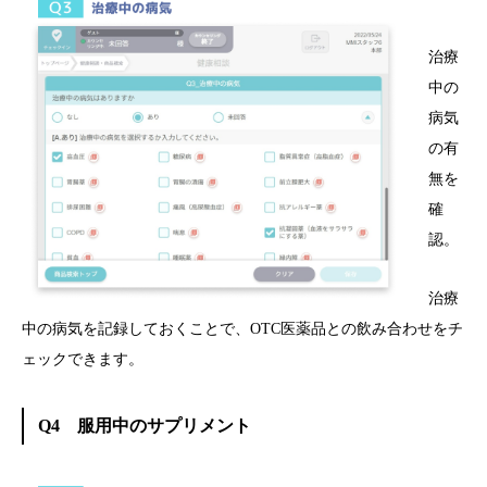
治療
中の
病気
の有
無を
確
認。
治療
中の病気を記録しておくことで、OTC医薬品との飲み合わせをチ
ェックできます。
Q4 服用中のサプリメント