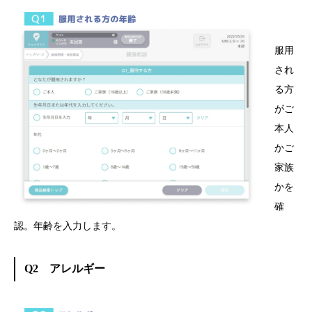
服用
され
る方
がご
本人
かご
家族
かを
確
認。年齢を入力します。
Q2 アレルギー