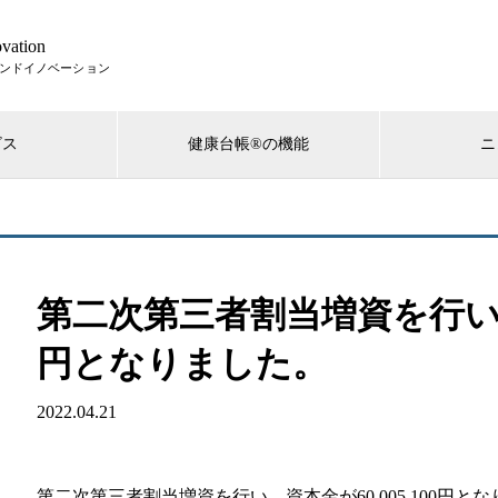
vation
ビス
健康台帳®の機能
ニ
第二次第三者割当増資を行い、資本
円となりました。
2022.04.21
第二次第三者割当増資を行い、資本金が
60,005,100
円と
な